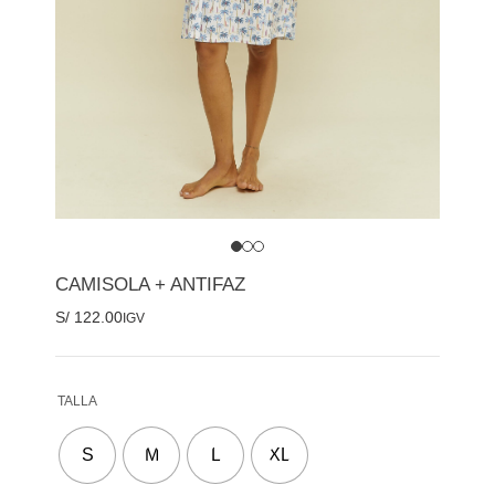
CAMISOLA + ANTIFAZ
S/
122.00
IGV
TALLA
S
M
L
XL