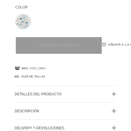
COLOR
AÑADIR A LA
AÑADIR AL CARRITO
SKU:
V26C.CM04
GUÍA DE TALLAS
DETALLES DEL PRODUCTO
DESCRIPCIÓN
DELIVERY Y DEVOLUCIONES