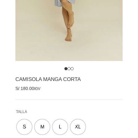
CAMISOLA MANGA CORTA
S/
180.00
IGV
TALLA
S
M
L
XL