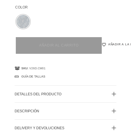
COLOR
AÑADIR A LA
AÑADIR AL CARRITO
SKU:
V26D.CM01
GUÍA DE TALLAS
DETALLES DEL PRODUCTO
DESCRIPCIÓN
DELIVERY Y DEVOLUCIONES