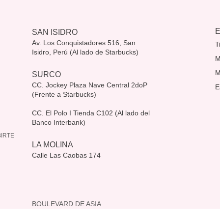
SAN ISIDRO
Av. Los Conquistadores 516, San
T
Isidro, Perú (Al lado de Starbucks)
M
M
SURCO
CC. Jockey Plaza Nave Central 2doP
E
(Frente a Starbucks)
CC. El Polo I Tienda C102 (Al lado del
Banco Interbank)
IRTE
LA MOLINA
Calle Las Caobas 174
BOULEVARD DE ASIA
Frente a Casa Ideas & Wong