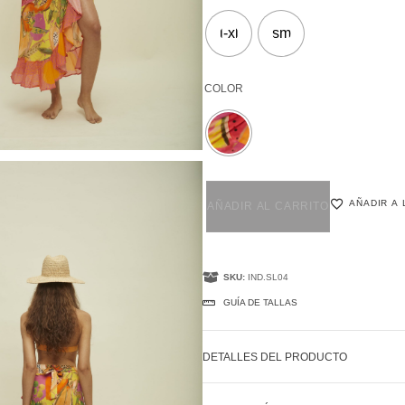
l-xl
sm
COLOR
AÑADIR A 
AÑADIR AL CARRITO
SKU:
IND.SL04
GUÍA DE TALLAS
DETALLES DEL PRODUCTO