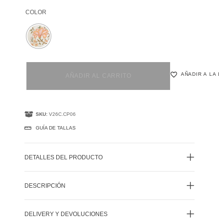
COLOR
AÑADIR A LA
AÑADIR AL CARRITO
SKU:
V26C.CP06
GUÍA DE TALLAS
DETALLES DEL PRODUCTO
DESCRIPCIÓN
DELIVERY Y DEVOLUCIONES