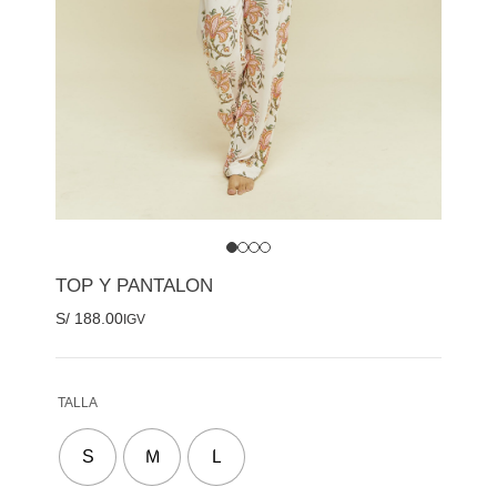
TOP Y PANTALON
S/
188.00
IGV
TALLA
S
M
L