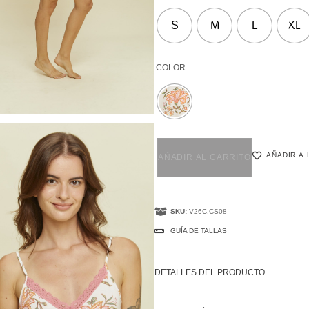
S
M
L
XL
COLOR
AÑADIR A 
AÑADIR AL CARRITO
SKU:
V26C.CS08
GUÍA DE TALLAS
DETALLES DEL PRODUCTO