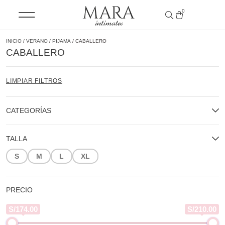
0
INICIO
/
VERANO
/
PIJAMA
/ CABALLERO
CABALLERO
LIMPIAR FILTROS
CATEGORÍAS
TALLA
S
M
L
XL
PRECIO
S/174.00
S/210.00