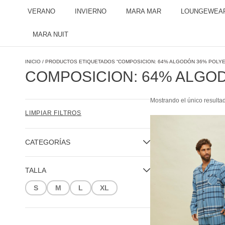
VERANO
INVIERNO
MARA MAR
LOUNGEWEA
MARA NUIT
INICIO
/ PRODUCTOS ETIQUETADOS “COMPOSICION: 64% ALGODÓN 36% POLYES
COMPOSICION: 64% ALGOD
Mostrando el único resulta
LIMPIAR FILTROS
CATEGORÍAS
TALLA
S
M
L
XL