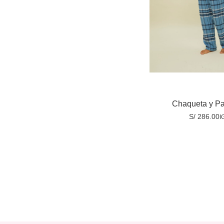
Seleccionar opci
Chaqueta y Pa
S/
286.00
I