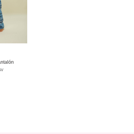
ones
ntalón
GV